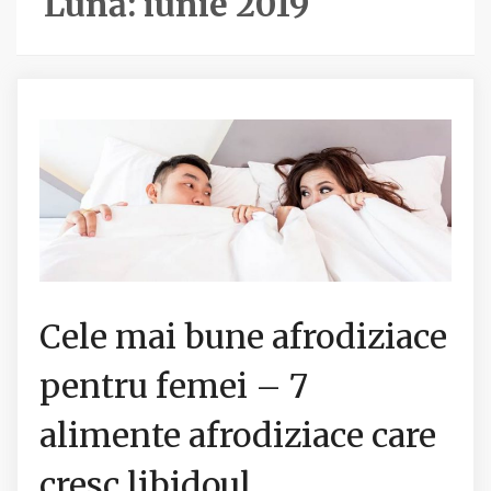
Lună:
iunie 2019
Cele mai bune afrodiziace
pentru femei – 7
alimente afrodiziace care
cresc libidoul